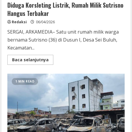
Diduga Korsleting Listrik, Rumah Milik Sutrisno
Hangus Terbakar
Redaksi
06/04/2026
SERGAI, ARKAMEDIA– Satu unit rumah milik warga
bernama Sutrisno (36) di Dusun I, Desa Sei Buluh,
Kecamatan...
Read
Baca selanjutnya
more
about
Diduga
Korsleting
Listrik,
1 MIN READ
Rumah
Milik
Sutrisno
Hangus
Terbakar