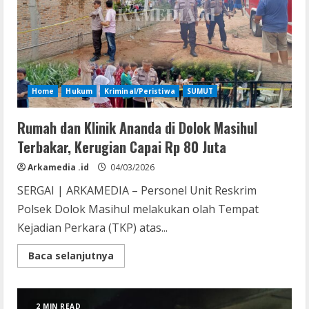
Home
Hukum
Kriminal/Peristiwa
SUMUT
Rumah dan Klinik Ananda di Dolok Masihul
Terbakar, Kerugian Capai Rp 80 Juta
Arkamedia .id
04/03/2026
SERGAI | ARKAMEDIA – Personel Unit Reskrim
Polsek Dolok Masihul melakukan olah Tempat
Kejadian Perkara (TKP) atas...
Read
Baca selanjutnya
more
about
Rumah
dan
Klinik
2 MIN READ