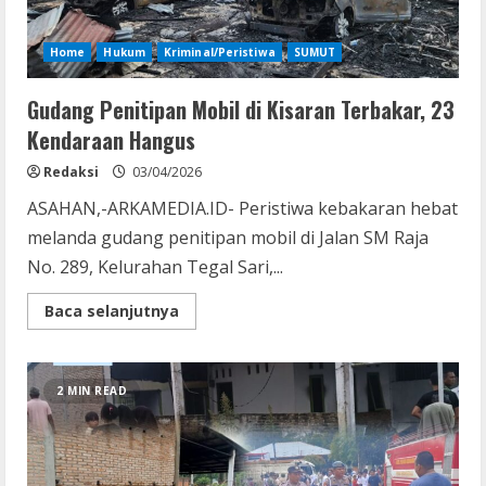
Home
Hukum
Kriminal/Peristiwa
SUMUT
Gudang Penitipan Mobil di Kisaran Terbakar, 23
Kendaraan Hangus
Redaksi
03/04/2026
ASAHAN,-ARKAMEDIA.ID- Peristiwa kebakaran hebat
melanda gudang penitipan mobil di Jalan SM Raja
No. 289, Kelurahan Tegal Sari,...
Read
Baca selanjutnya
more
about
Gudang
Penitipan
Mobil
2 MIN READ
di
Kisaran
Terbakar,
23
Kendaraan
Hangus