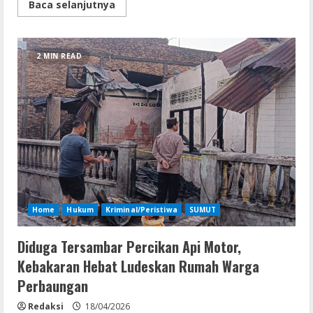
Read
Baca selanjutnya
more
about
Dua
Rumah
Warga
2 MIN READ
di
Sergai
Terbakar
Home
Hukum
Kriminal/Peristiwa
SUMUT
Diduga Tersambar Percikan Api Motor,
Kebakaran Hebat Ludeskan Rumah Warga
Perbaungan
Redaksi
18/04/2026