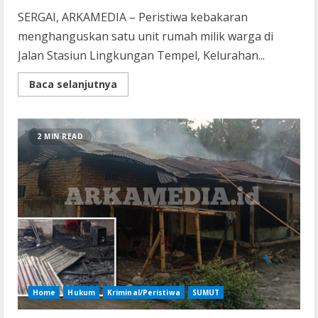
SERGAI, ARKAMEDIA – Peristiwa kebakaran
menghanguskan satu unit rumah milik warga di
Jalan Stasiun Lingkungan Tempel, Kelurahan...
Read
Baca selanjutnya
more
about
Diduga
Tersambar
Percikan
2 MIN READ
Api
Motor,
Kebakaran
Hebat
Ludeskan
Rumah
Warga
Perbaungan
Home
Hukum
Kriminal/Peristiwa
SUMUT