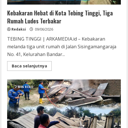
Kebakaran Hebat di Kota Tebing Tinggi, Tiga
Rumah Ludes Terbakar
Redaksi
09/06/2026
TEBING TINGGI | ARKAMEDIA.id – Kebakaran
melanda tiga unit rumah di Jalan Sisingamangaraja
No. 41, Kelurahan Bandar...
Read
Baca selanjutnya
more
about
Kebakaran
Hebat
di
2 MIN READ
Kota
Tebing
Tinggi,
Tiga
Rumah
Ludes
Terbakar