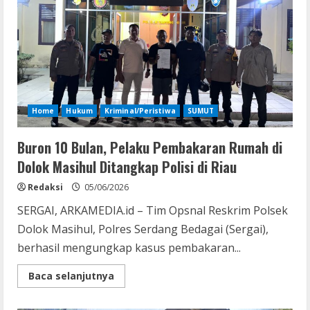
Ekor
Ayam
Terpanggang
Home
Hukum
Kriminal/Peristiwa
SUMUT
Buron 10 Bulan, Pelaku Pembakaran Rumah di
Dolok Masihul Ditangkap Polisi di Riau
Redaksi
05/06/2026
SERGAI, ARKAMEDIA.id – Tim Opsnal Reskrim Polsek
Dolok Masihul, Polres Serdang Bedagai (Sergai),
berhasil mengungkap kasus pembakaran...
Read
Baca selanjutnya
more
about
Buron