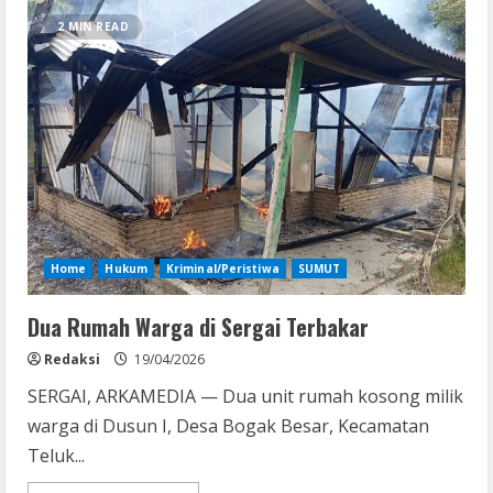
10
Bulan,
2 MIN READ
Pelaku
Pembakaran
Rumah
di
Dolok
Masihul
Ditangkap
Polisi
di
Riau
Home
Hukum
Kriminal/Peristiwa
SUMUT
Dua Rumah Warga di Sergai Terbakar
Redaksi
19/04/2026
SERGAI, ARKAMEDIA — Dua unit rumah kosong milik
warga di Dusun I, Desa Bogak Besar, Kecamatan
Teluk...