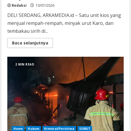
Redaksi
10/07/2026
DELI SERDANG, ARKAMEDIA.id – Satu unit kios yang
menjual rempah-rempah, minyak urut Karo, dan
tembakau sirih di...
Read
Baca selanjutnya
more
about
Diduga
Konsleting
Listrik,
2 MIN READ
Kios
Penjual
Rempah
di
Pajak
Bakaran
Batu
Ludes
Terbakar
Home
Hukum
Kriminal/Peristiwa
SUMUT