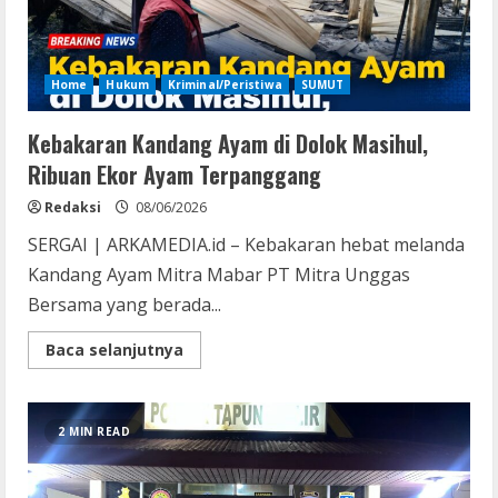
Home
Hukum
Kriminal/Peristiwa
SUMUT
Kebakaran Kandang Ayam di Dolok Masihul,
Ribuan Ekor Ayam Terpanggang
Redaksi
08/06/2026
SERGAI | ARKAMEDIA.id – Kebakaran hebat melanda
Kandang Ayam Mitra Mabar PT Mitra Unggas
Bersama yang berada...
Read
Baca selanjutnya
more
about
Kebakaran
Kandang
Ayam
2 MIN READ
di
Dolok
Masihul,
Ribuan