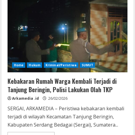
Ananda
di
Dolok
Masihul
Terbakar,
Kerugian
Capai
Rp
80
Juta
Home
Hukum
Kriminal/Peristiwa
SUMUT
Kebakaran Rumah Warga Kembali Terjadi di
Tanjung Beringin, Polisi Lakukan Olah TKP
Arkamedia .id
26/02/2026
SERGAI, ARKAMEDIA – Peristiwa kebakaran kembali
terjadi di wilayah Kecamatan Tanjung Beringin,
Kabupaten Serdang Bedagai (Sergai), Sumatera...