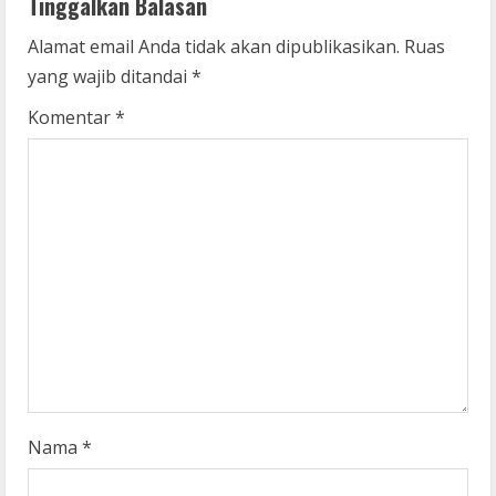
Tinggalkan Balasan
u
Alamat email Anda tidak akan dipublikasikan.
Ruas
e
yang wajib ditandai
*
R
Komentar
*
e
a
d
i
n
g
Nama
*