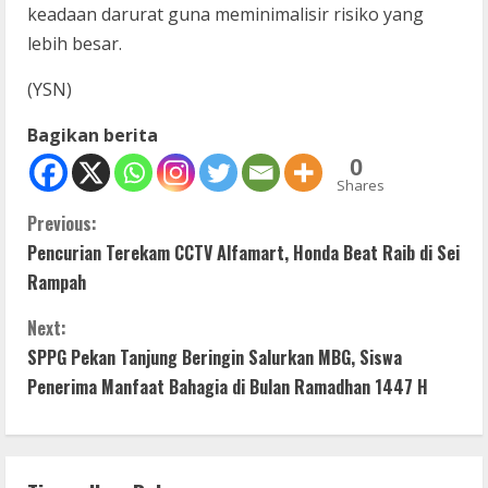
keadaan darurat guna meminimalisir risiko yang
lebih besar.
(YSN)
Bagikan berita
0
Shares
C
Previous:
Pencurian Terekam CCTV Alfamart, Honda Beat Raib di Sei
o
Rampah
n
Next:
t
SPPG Pekan Tanjung Beringin Salurkan MBG, Siswa
Penerima Manfaat Bahagia di Bulan Ramadhan 1447 H
i
n