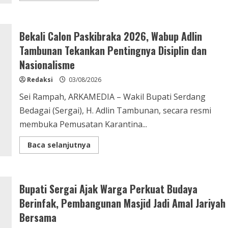
about
Komitmen
Perkuat
Sinergi
Bekali Calon Paskibraka 2026, Wabup Adlin
Peningkatan
SDM,
Tambunan Tekankan Pentingnya Disiplin dan
Wabup
Sergai
Nasionalisme
Terima
Audiensi
AGPAII
Redaksi
03/08/2026
dan
UT
Sei Rampah, ARKAMEDIA – Wakil Bupati Serdang
Medan
Bedagai (Sergai), H. Adlin Tambunan, secara resmi
membuka Pemusatan Karantina...
Read
Baca selanjutnya
more
about
Bekali
Calon
Paskibraka
Bupati Sergai Ajak Warga Perkuat Budaya
2026,
Wabup
Berinfak, Pembangunan Masjid Jadi Amal Jariyah
Adlin
Tambunan
Bersama
Tekankan
Pentingnya