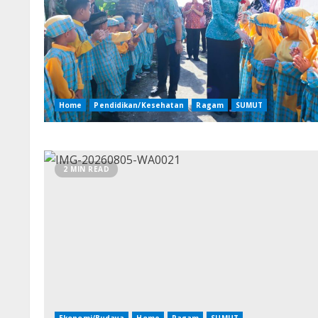
Home
Pendidikan/Kesehatan
Ragam
SUMUT
2 MIN READ
Ekonomi/Budaya
Home
Ragam
SUMUT