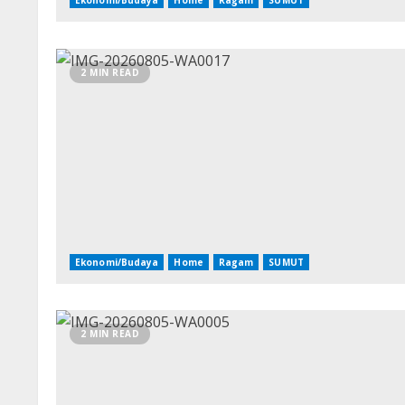
2 MIN READ
Ekonomi/Budaya
Home
Ragam
SUMUT
2 MIN READ