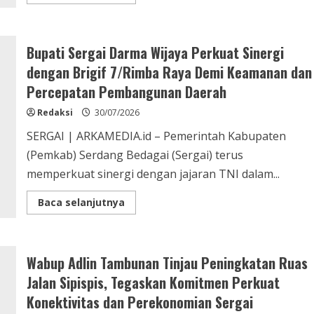
more
about
Tongkrongan
Unik
Tepi
Bupati Sergai Darma Wijaya Perkuat Sinergi
Rel
Resmi
dengan Brigif 7/Rimba Raya Demi Keamanan dan
Hadir
di
Percepatan Pembangunan Daerah
Sei
Rampah,
Atook
Redaksi
30/07/2026
Street
Siap
SERGAI | ARKAMEDIA.id – Pemerintah Kabupaten
Jadi
Ikon
(Pemkab) Serdang Bedagai (Sergai) terus
Baru
Anak
memperkuat sinergi dengan jajaran TNI dalam...
Muda
Sergai
Read
Baca selanjutnya
more
about
Bupati
Sergai
Darma
Wabup Adlin Tambunan Tinjau Peningkatan Ruas
Wijaya
Perkuat
Jalan Sipispis, Tegaskan Komitmen Perkuat
Sinergi
dengan
Konektivitas dan Perekonomian Sergai
Brigif
7/Rimba