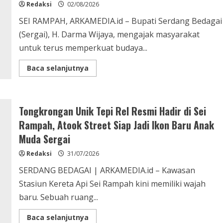
Disiplin
Redaksi
02/08/2026
dan
Nasionalisme
SEI RAMPAH, ARKAMEDIA.id – Bupati Serdang Bedagai
(Sergai), H. Darma Wijaya, mengajak masyarakat
untuk terus memperkuat budaya...
Read
Baca selanjutnya
more
about
Bupati
Sergai
Ajak
Tongkrongan Unik Tepi Rel Resmi Hadir di Sei
Warga
Perkuat
Rampah, Atook Street Siap Jadi Ikon Baru Anak
Budaya
Berinfak,
Muda Sergai
Pembangunan
Masjid
Jadi
Redaksi
31/07/2026
Amal
Jariyah
SERDANG BEDAGAI | ARKAMEDIA.id – Kawasan
Bersama
Stasiun Kereta Api Sei Rampah kini memiliki wajah
baru. Sebuah ruang...
Read
Baca selanjutnya