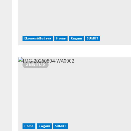
Ekonomi/Budaya
Home
Ragam
SUMUT
2 MIN READ
Home
Ragam
SUMUT