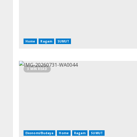
Home
Ragam
SUMUT
3 MIN READ
Ekonomi/Budaya
Home
Ragam
SUMUT