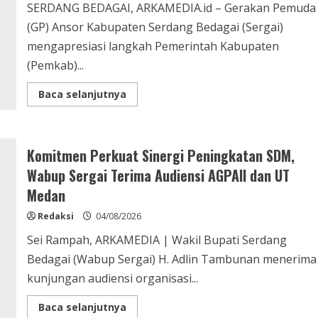
SERDANG BEDAGAI, ARKAMEDIA.id – Gerakan Pemuda
Fasilitator
dan
(GP) Ansor Kabupaten Serdang Bedagai (Sergai)
Utamakan
Kondusivitas
mengapresiasi langkah Pemerintah Kabupaten
(Pemkab)...
Read
Baca selanjutnya
more
about
GP
Ansor
Apresiasi
Komitmen Perkuat Sinergi Peningkatan SDM,
Langkah
Pemkab
Wabup Sergai Terima Audiensi AGPAII dan UT
Sergai
Gandeng
Medan
Kampus,
KKN
Dongkrak
Redaksi
04/08/2026
Ekonomi
UMKM
Sei Rampah, ARKAMEDIA | Wakil Bupati Serdang
Bedagai (Wabup Sergai) H. Adlin Tambunan menerima
kunjungan audiensi organisasi...
Read
Baca selanjutnya
more