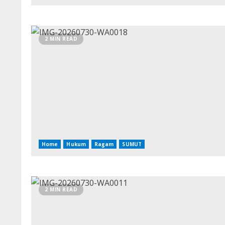
2 MIN READ
Home
Hukum
Ragam
SUMUT
2 MIN READ