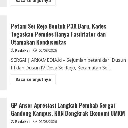
Read
Baca selanjutnya
more
about
Wabup
Sergai
Adlin
Tambunan
Petani Sei Rejo Bentuk P3A Baru, Kades
Tinjau
dan
Tegaskan Pemdes Hanya Fasilitator dan
Salurkan
Bantuan
Utamakan Kondusivitas
bagi
Korban
Redaksi
05/08/2026
Angin
Puting
SERGAI | ARKAMEDIA.id – Sejumlah petani dari Dusun
Beliung
di
III dan Dusun IV Desa Sei Rejo, Kecamatan Sei...
Desa
Blok
10
Read
Baca selanjutnya
more
about
Petani
Sei
Rejo
Bentuk
GP Ansor Apresiasi Langkah Pemkab Sergai
P3A
Baru,
Gandeng Kampus, KKN Dongkrak Ekonomi UMKM
Kades
Tegaskan
Redaksi
05/08/2026
Pemdes
Hanya