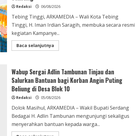
Redaksi
06/08/2026
Tebing Tinggi, ARKAMEDIA – Wali Kota Tebing
Tinggi, H. Iman Irdian Saragih, membuka secara resmi
kegiatan Kampanye...
Read
Baca selanjutnya
more
about
Buka
Kampanye
Germas
Wabup Sergai Adlin Tambunan Tinjau dan
dalam
ISPS
Salurkan Bantuan bagi Korban Angin Puting
2026,
Wali
Beliung di Desa Blok 10
Kota
Tebing
Tinggi
Redaksi
05/08/2026
Apresiasi
Penurunan
Dolok Masihul, ARKAMEDIA – Wakil Bupati Serdang
Angka
Stunting
Bedagai H. Adlin Tambunan mengunjungi sekaligus
menyerahkan bantuan kepada warga...