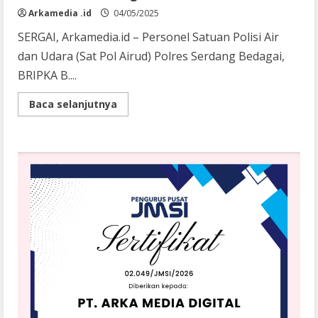
Arkamedia .id
04/05/2025
SERGAI, Arkamedia.id – Personel Satuan Polisi Air
dan Udara (Sat Pol Airud) Polres Serdang Bedagai,
BRIPKA B....
Read
Baca selanjutnya
more
about
Sat
Pol
Airud
Polres
Sergai
Imbau
Nelayan
Jaga
Kamtibmas
dan
Tingkatkan
Keselamatan