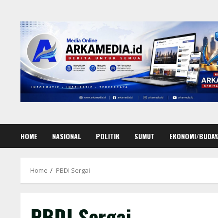
Skip
to
content
HOME
NASIONAL
POLITIK
SUMUT
EKONOMI/BUDAY
Home
PBDI Sergai
PBDI Sergai