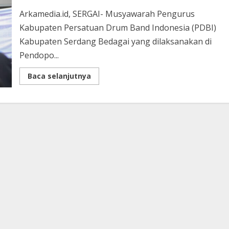
Arkamedia.id, SERGAI- Musyawarah Pengurus
Kabupaten Persatuan Drum Band Indonesia (PDBI)
Kabupaten Serdang Bedagai yang dilaksanakan di
Pendopo...
Read
Baca selanjutnya
more
about
Murti
Anugrah
Resmi
Pimpin
PDBI
Serdang
Bedagai
Periode
2025-
2030:
Targetkan
3
Emas