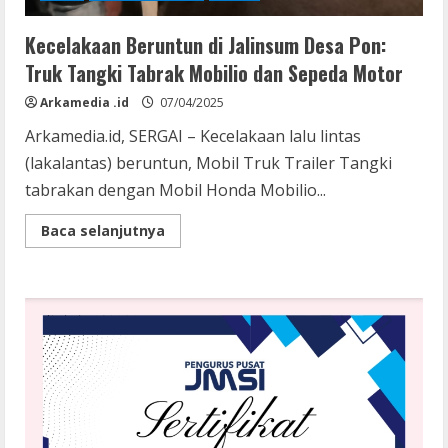
Kecelakaan Beruntun di Jalinsum Desa Pon:
Truk Tangki Tabrak Mobilio dan Sepeda Motor
Arkamedia .id
07/04/2025
Arkamedia.id, SERGAI – Kecelakaan lalu lintas
(lakalantas) beruntun, Mobil Truk Trailer Tangki
tabrakan dengan Mobil Honda Mobilio...
Read
Baca selanjutnya
more
about
Kecelakaan
Beruntun
di
Jalinsum
Desa
Pon:
Truk
Tangki
Tabrak
Mobilio
dan
Sepeda
Motor