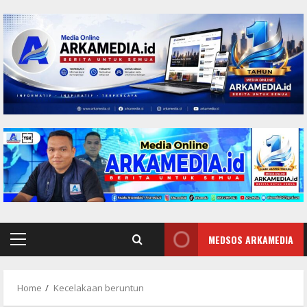
Skip
to
content
MEDSOS ARKAMEDIA
Primary
Menu
Home
Kecelakaan beruntun