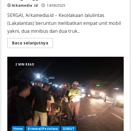
Arkamedia .id
14/06/2025
SERGAI, Arkamedia.id – Kecelakaan lalulintas
(Lakalantas) beruntun melibatkan empat unit mobil
yakni, dua minibus dan dua truk...
Read
Baca selanjutnya
more
about
4
Unit
Mobil
2 MIN READ
Terlibat
Lakalantas
Beruntun
di
Tebing
Tinggi
Home
Kriminal/Peristiwa
SUMUT