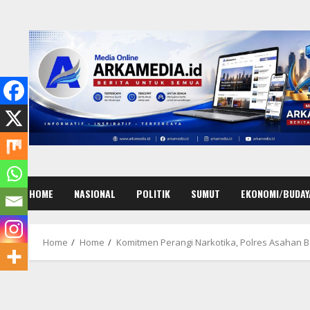
Skip
to
content
HOME
NASIONAL
POLITIK
SUMUT
EKONOMI/BUDAY
Home
Home
Komitmen Perangi Narkotika, Polres Asahan 