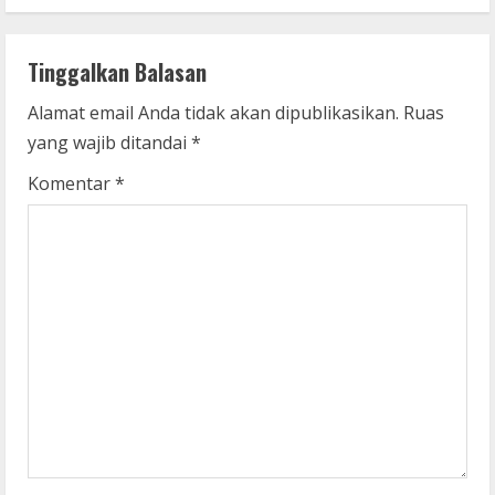
n
Tinggalkan Balasan
u
Alamat email Anda tidak akan dipublikasikan.
Ruas
e
yang wajib ditandai
*
R
Komentar
*
e
a
d
i
n
g