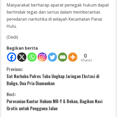
Masyarakat berharap aparat penegak hukum dapat
bertindak tegas dan serius dalam memberantas
peredaran narkotika di wilayah Kecamatan Panai
Hulu.
(Dedi)
Bagikan berita
0
Shares
C
Previous:
Sat Narkoba Polres Toba Ungkap Jaringan Ekstasi di
o
Balige, Dua Pria Diamankan
n
Next:
t
Peresmian Kantor Hukum MR-Y & Rekan, Bagikan Nasi
Gratis untuk Pengguna Jalan
i