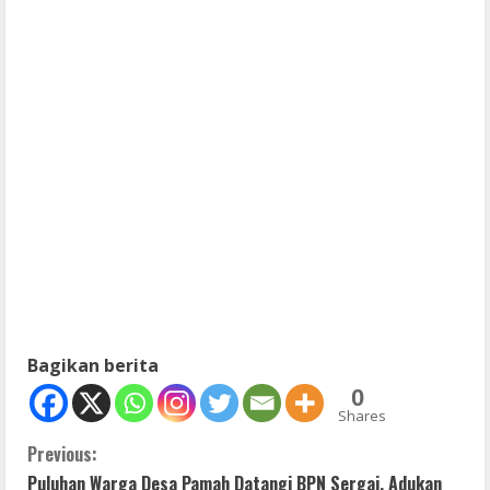
Bagikan berita
0
Shares
C
Previous:
Puluhan Warga Desa Pamah Datangi BPN Sergai, Adukan