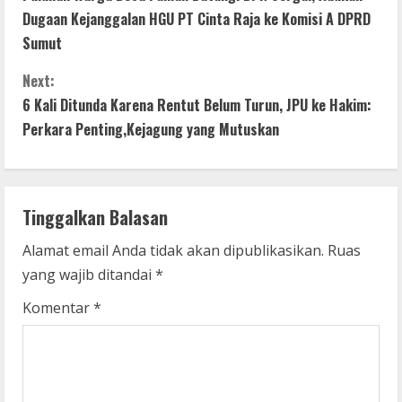
o
Dugaan Kejanggalan HGU PT Cinta Raja ke Komisi A DPRD
n
Sumut
t
Next:
6 Kali Ditunda Karena Rentut Belum Turun, JPU ke Hakim:
i
Perkara Penting,Kejagung yang Mutuskan
n
u
Tinggalkan Balasan
e
Alamat email Anda tidak akan dipublikasikan.
Ruas
R
yang wajib ditandai
*
e
Komentar
*
a
d