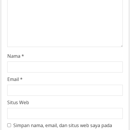
i
n
g
Nama
*
Email
*
Situs Web
Simpan nama, email, dan situs web saya pada