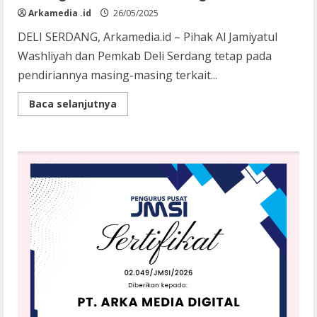
Arkamedia .id
26/05/2025
DELI SERDANG, Arkamedia.id – Pihak Al Jamiyatul
Washliyah dan Pemkab Deli Serdang tetap pada
pendiriannya masing-masing terkait...
Read
Baca selanjutnya
more
about
Pertemuan
Al-
Washliyah
dan
Pemkab
Deli
Serdang
Belum
Ada
Titik
Terang