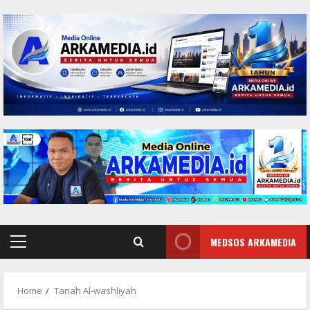
Skip
to
content
MEDSOS ARKAMEDIA
Primary
Menu
Home
Tanah Al-washliyah