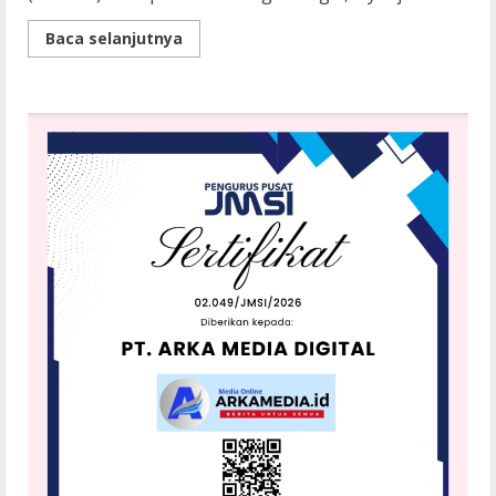
Read
Baca selanjutnya
more
about
Rosmaida
Saragih
Darma
Wijaya
Hadiri
Salat
Tasbih
Lansia
di
Martebing,
106
Lansia
Terima
Tali
Asih