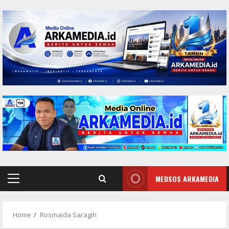
Skip
to
content
MEDSOS ARKAMEDIA
Primary
Menu
Home
Rosmaida Saragih