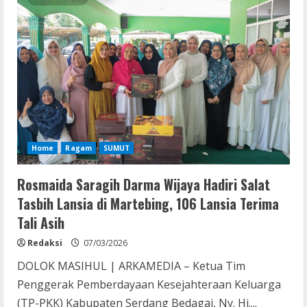
Buka
Supervisi
TP
PKK
Sumut
di
Sergai,
Dorong
Penguatan
Program
Pemberdayaan
Keluarga
Home
Ragam
SUMUT
Rosmaida Saragih Darma Wijaya Hadiri Salat
Tasbih Lansia di Martebing, 106 Lansia Terima
Tali Asih
Redaksi
07/03/2026
DOLOK MASIHUL | ARKAMEDIA – Ketua Tim
Penggerak Pemberdayaan Kesejahteraan Keluarga
(TP-PKK) Kabupaten Serdang Bedagai, Ny. Hj....