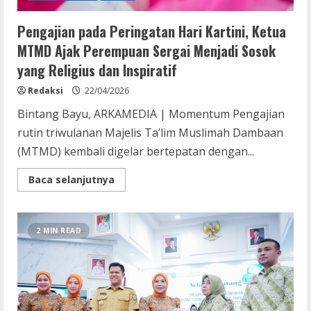
Pengajian pada Peringatan Hari Kartini, Ketua
MTMD Ajak Perempuan Sergai Menjadi Sosok
yang Religius dan Inspiratif
Redaksi
22/04/2026
Bintang Bayu, ARKAMEDIA | Momentum Pengajian
rutin triwulanan Majelis Ta’lim Muslimah Dambaan
(MTMD) kembali digelar bertepatan dengan...
Read
Baca selanjutnya
more
about
Pengajian
pada
Peringatan
2 MIN READ
Hari
Kartini,
Ketua
MTMD
Ajak
Perempuan
Sergai
Menjadi