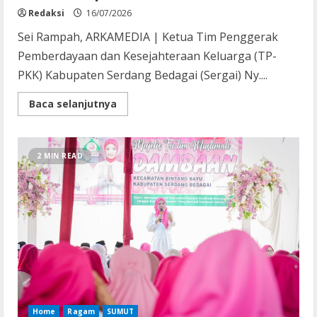
Redaksi
16/07/2026
Sei Rampah, ARKAMEDIA | Ketua Tim Penggerak
Pemberdayaan dan Kesejahteraan Keluarga (TP-
PKK) Kabupaten Serdang Bedagai (Sergai) Ny....
Read
Baca selanjutnya
more
about
Ketua
TP-
PKK
2 MIN READ
Sergai
Minta
Kader
Maksimal
dalam
Persiapan
Lomba
Home
Ragam
SUMUT