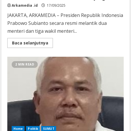
Arkamedia .id
17/09/2025
JAKARTA, ARKAMEDIA – Presiden Republik Indonesia
Prabowo Subianto secara resmi melantik dua
menteri dan tiga wakil menteri...
Read
Baca selanjutnya
more
about
Presiden
Prabowo
Lantik
2 MIN READ
Dua
Menteri
dan
Tiga
Wakil
Menteri
Kabinet
Merah
Putih
yang
Baru
Home
Politik
SUMUT