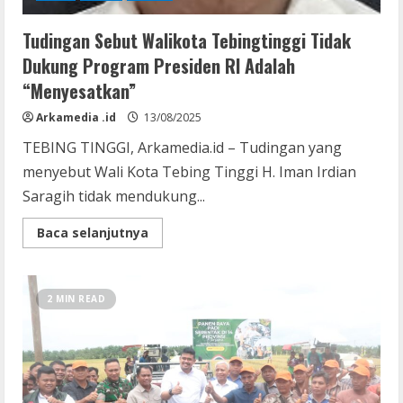
Tudingan Sebut Walikota Tebingtinggi Tidak
Dukung Program Presiden RI Adalah
“Menyesatkan”
Arkamedia .id
13/08/2025
TEBING TINGGI, Arkamedia.id – Tudingan yang
menyebut Wali Kota Tebing Tinggi H. Iman Irdian
Saragih tidak mendukung...
Read
Baca selanjutnya
more
about
Tudingan
Sebut
Walikota
2 MIN READ
Tebingtinggi
Tidak
Dukung
Program
Presiden
RI
Adalah
“Menyesatkan”