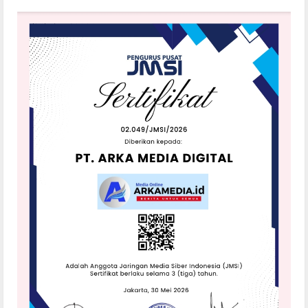
Prabowo
Pimpin
Panen
Raya
Nasional,
Gubernur
Sumut
dan
Bupati
Sergai
Tegaskan
Komitmen
Swasembada
Pangan