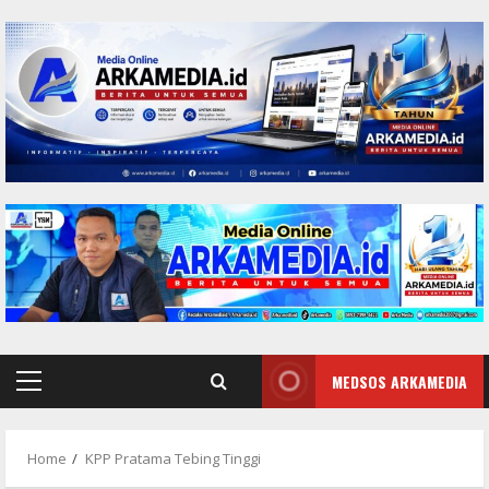
Skip
to
content
MEDSOS ARKAMEDIA
Primary
Menu
Home
KPP Pratama Tebing Tinggi