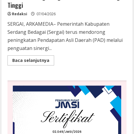
Tinggi
Redaksi
07/04/2026
SERGAI, ARKAMEDIA– Pemerintah Kabupaten
Serdang Bedagai (Sergai) terus mendorong
peningkatan Pendapatan Asli Daerah (PAD) melalui
penguatan sinergi...
Read
Baca selanjutnya
more
about
Kejar
Peningkatan
PAD,
Bupati
Darma
Wijaya
Perkuat
Sinergi
dengan
KPP
Pratama
Tebing
Tinggi