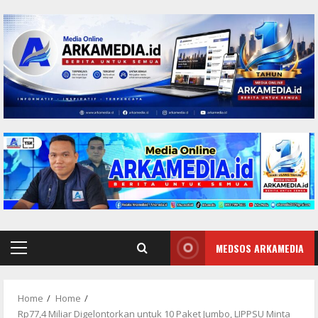
Skip
to
content
MEDSOS ARKAMEDIA
Primary
Menu
Home
Home
Rp77,4 Miliar Digelontorkan untuk 10 Paket Jumbo, LIPPSU Minta