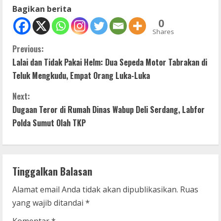
Bagikan berita
0
Shares
C
Previous:
Lalai dan Tidak Pakai Helm: Dua Sepeda Motor Tabrakan di
o
Teluk Mengkudu, Empat Orang Luka-Luka
n
Next:
t
Dugaan Teror di Rumah Dinas Wabup Deli Serdang, Labfor
Polda Sumut Olah TKP
i
n
Tinggalkan Balasan
u
Alamat email Anda tidak akan dipublikasikan.
Ruas
e
yang wajib ditandai
*
R