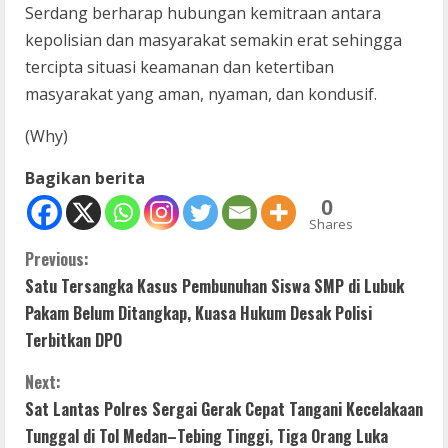
Serdang berharap hubungan kemitraan antara
kepolisian dan masyarakat semakin erat sehingga
tercipta situasi keamanan dan ketertiban
masyarakat yang aman, nyaman, dan kondusif.
(Why)
Bagikan berita
0
Shares
C
Previous:
Satu Tersangka Kasus Pembunuhan Siswa SMP di Lubuk
o
Pakam Belum Ditangkap, Kuasa Hukum Desak Polisi
n
Terbitkan DPO
t
Next:
Sat Lantas Polres Sergai Gerak Cepat Tangani Kecelakaan
i
Tunggal di Tol Medan–Tebing Tinggi, Tiga Orang Luka