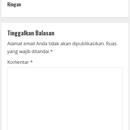
Ringan
n
u
e
Tinggalkan Balasan
R
Alamat email Anda tidak akan dipublikasikan.
Ruas
yang wajib ditandai
*
e
Komentar
*
a
d
i
n
g