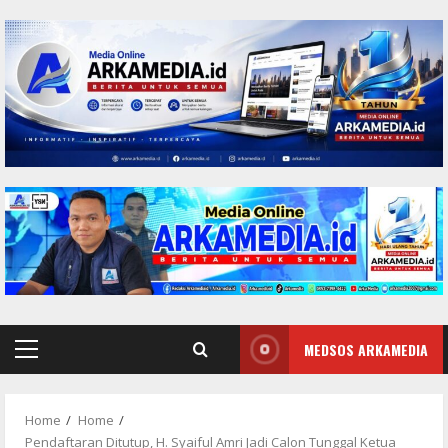
Skip
to
content
MEDSOS ARKAMEDIA
Primary
Menu
Home
Home
Pendaftaran Ditutup, H. Syaiful Amri Jadi Calon Tunggal Ketua