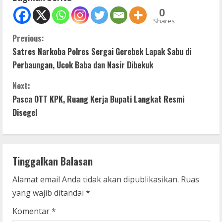
0
Shares
C
Previous:
Satres Narkoba Polres Sergai Gerebek Lapak Sabu di
o
Perbaungan, Ucok Baba dan Nasir Dibekuk
n
Next:
t
Pasca OTT KPK, Ruang Kerja Bupati Langkat Resmi
Disegel
i
n
Tinggalkan Balasan
u
Alamat email Anda tidak akan dipublikasikan.
Ruas
e
yang wajib ditandai
*
R
Komentar
*