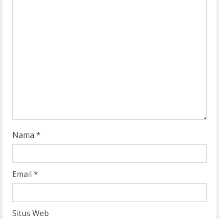
e
a
d
i
n
g
Nama
*
Email
*
Situs Web