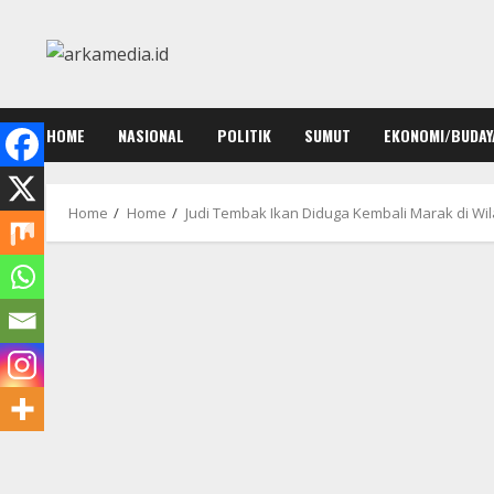
Skip
to
content
HOME
NASIONAL
POLITIK
SUMUT
EKONOMI/BUDAY
Home
Home
Judi Tembak Ikan Diduga Kembali Marak di Wi