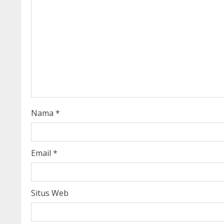
R
e
a
d
i
Nama
*
n
g
Email
*
Situs Web