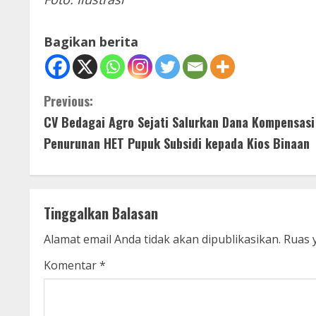
Bagikan berita
C
Previous:
CV Bedagai Agro Sejati Salurkan Dana Kompensasi
o
Penurunan HET Pupuk Subsidi kepada Kios Binaan
n
t
Tinggalkan Balasan
i
Alamat email Anda tidak akan dipublikasikan.
Ruas 
n
Komentar
*
u
e