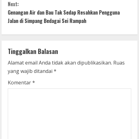
n
Next:
t
Genangan Air dan Bau Tak Sedap Resahkan Pengguna
Jalan di Simpang Bedagai Sei Rampah
i
n
Tinggalkan Balasan
u
Alamat email Anda tidak akan dipublikasikan.
Ruas
e
yang wajib ditandai
*
R
Komentar
*
e
a
d
i