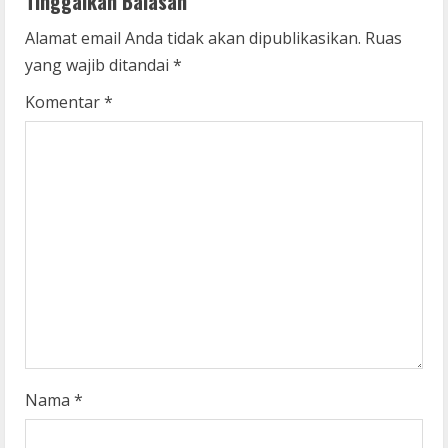
Tinggalkan Balasan
u
Alamat email Anda tidak akan dipublikasikan.
Ruas
e
yang wajib ditandai
*
R
Komentar
*
e
a
d
i
n
g
Nama
*