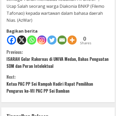
Ucap Salah seorang warga Diakonia BNKP (Filemo
Tafonao) kepada wartawan dalam bahasa daerah
Nias. (AzWar)
Bagikan berita
0
Shares
C
Previous:
ISARAH Gelar Rakernas di UNIVA Medan, Bahas Penguatan
o
SDM dan Peran Intelektual
n
Next:
t
Ketua PAC PP Sei Rampah Hadiri Rapat Pemilihan
Pengurus ke-VII PAC PP Sei Bamban
i
n