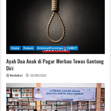
Home
Hukum
Kriminal/Peristiwa
SUMUT
Ayah Dua Anak di Pagar Merbau Tewas Gantung
Diri
Redaksi
05/08/2026