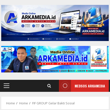
Skip
to
content
MEDSOS ARKAMEDIA
Primary
Menu
Home
Home
FIF GROUP Gelar Bakti Sosial