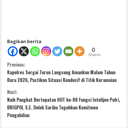
Bagikan berita
0
Shares
C
Previous:
Kapolres Sergai Turun Langsung Amankan Malam Tahun
o
Baru 2026, Pastikan Situasi Kondusif di Titik Keramaian
n
Next:
t
Naik Pangkat Bertepatan HUT ke-80 Fungsi Intelijen Polri,
BRIGPOL S.E. Dolok Saribu Teguhkan Komitmen
i
Pengabdian
n