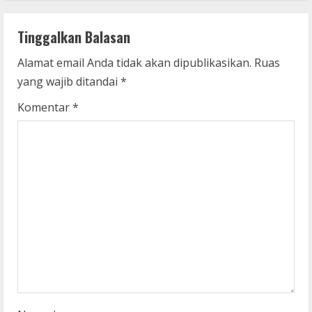
u
Tinggalkan Balasan
e
Alamat email Anda tidak akan dipublikasikan.
Ruas
R
yang wajib ditandai
*
e
Komentar
*
a
d
i
n
g