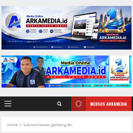
Skip
to
content
MEDSOS ARKAMEDIA
Primary
Menu
Home
Sutrisno tewas gantung diri