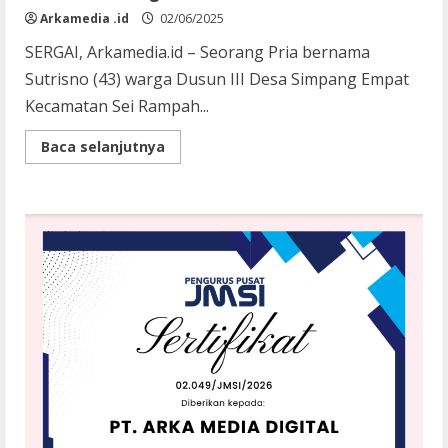
Arkamedia .id
02/06/2025
SERGAI, Arkamedia.id – Seorang Pria bernama
Sutrisno (43) warga Dusun III Desa Simpang Empat
Kecamatan Sei Rampah...
Read
Baca selanjutnya
more
about
Sutrisno
Tewas
Gantung
Diri,
Pertama
kali
Ditemukan
Sang
Istri