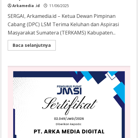
Arkamedia .id
11/06/2025
SERGAI, Arkamedia.id – Ketua Dewan Pimpinan
Cabang (DPC) LSM Terima Keluhan dan Aspirasi
Masyarakat Sumatera (TERKAMS) Kabupaten...
Read
Baca selanjutnya
more
about
Ketua
DPC
LSM
TERKAMS
Sergai:
Sekwan
Layak
Dicopot