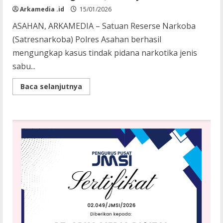
Arkamedia .id
15/01/2026
ASAHAN, ARKAMEDIA – Satuan Reserse Narkoba
(Satresnarkoba) Polres Asahan berhasil
mengungkap kasus tindak pidana narkotika jenis
sabu...
Read
Baca selanjutnya
more
about
Sat
Narkoba
Polres
Asahan
Gagalkan
Transaksi
Sabu:
Dihadang
Massa,
Akhirnya
Pelaku
Kabur