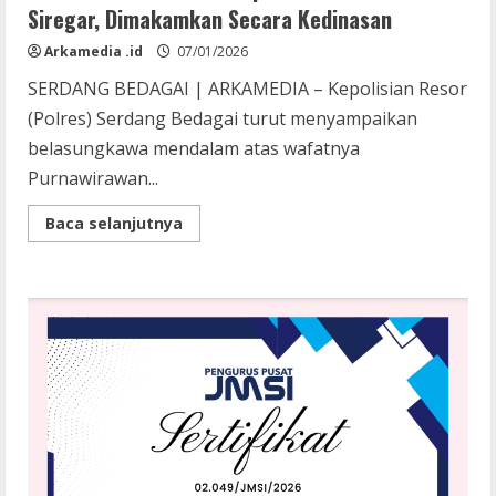
Siregar, Dimakamkan Secara Kedinasan
Arkamedia .id
07/01/2026
SERDANG BEDAGAI | ARKAMEDIA – Kepolisian Resor
(Polres) Serdang Bedagai turut menyampaikan
belasungkawa mendalam atas wafatnya
Purnawirawan...
Read
Baca selanjutnya
more
about
Polres
Sergai
Sampaikan
Duka
Cita,!
Purnawirawan
Polri
Kompol
H.
Ahmad
Yani
Siregar,
Dimakamkan
Secara
Kedinasan