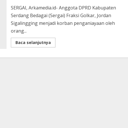
SERGAI, Arkamedia.id- Anggota DPRD Kabupaten
Serdang Bedagai (Sergai) Fraksi Golkar, Jordan
Sigalingging menjadi korban penganiayaan oleh
orang...
Read
Baca selanjutnya
more
about
Anggota
DPRD
Sergai
Fraksi
Golkar
Jadi
Korban
Penganiyaan
OTK