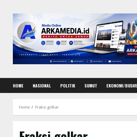
Skip
to
content
HOME
NASIONAL
POLITIK
SUMUT
EKONOMI/BUDAY
Home
Fraksi golkar
Fraksi golkar