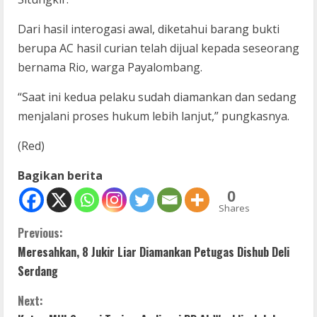
Dari hasil interogasi awal, diketahui barang bukti
berupa AC hasil curian telah dijual kepada seseorang
bernama Rio, warga Payalombang.
“Saat ini kedua pelaku sudah diamankan dan sedang
menjalani proses hukum lebih lanjut,” pungkasnya.
(Red)
Bagikan berita
0
Shares
C
Previous:
Meresahkan, 8 Jukir Liar Diamankan Petugas Dishub Deli
o
Serdang
n
Next: