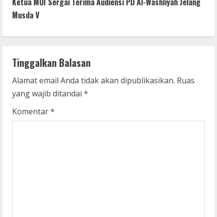
t
Ketua MUI Sergai Terima Audiensi PD Al-Washliyah Jelang
Musda V
i
n
Tinggalkan Balasan
u
Alamat email Anda tidak akan dipublikasikan.
Ruas
e
yang wajib ditandai
*
R
Komentar
*
e
a
d
i
n