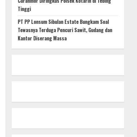
Curanmor Diringkus Polsek Kotarih di Tebing
Tinggi
PT PP Lonsum Sibulan Estate Bungkam Soal
Tewasnya Terduga Pencuri Sawit, Gudang dan
Kantor Diserang Massa