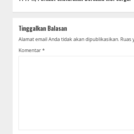
n
t
Tinggalkan Balasan
i
Alamat email Anda tidak akan dipublikasikan.
Ruas 
n
Komentar
*
u
e
R
e
a
d
i