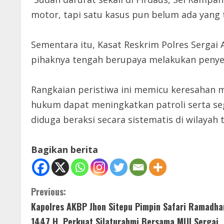
motor, tapi satu kasus pun belum ada yang 
Sementara itu, Kasat Reskrim Polres Sergai 
pihaknya tengah berupaya melakukan penye
Rangkaian peristiwa ini memicu keresahan 
hukum dapat meningkatkan patroli serta s
diduga beraksi secara sistematis di wilayah 
Bagikan berita
C
Previous:
Kapolres AKBP Jhon Sitepu Pimpin Safari Ramadha
o
1447 H, Perkuat Silaturahmi Bersama MUI Sergai