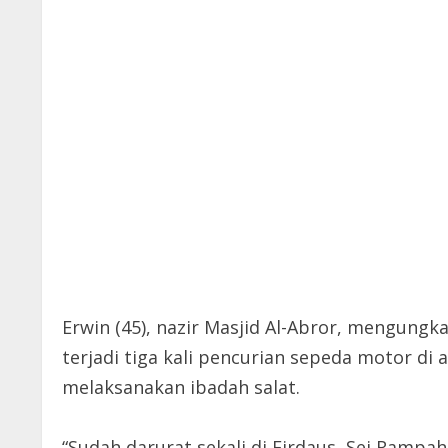
Erwin (45), nazir Masjid Al-Abror, mengungk
terjadi tiga kali pencurian sepeda motor di
melaksanakan ibadah salat.
“Sudah darurat sekali di Firdaus, Sei Rampa