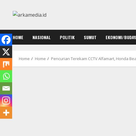
Skip
to
content
HOME
NASIONAL
POLITIK
SUMUT
EKONOMI/BUDAY
Home
Home
Pencurian Terekam CCTV Alfamart, Honda Bea