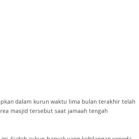
apkan dalam kurun waktu lima bulan terakhir telah
 area masjid tersebut saat jamaah tengah
h ini. Sudah cukup banyak yang kehilangan sepeda