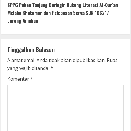
t
SPPG Pekan Tanjung Beringin Dukung Literasi Al-Qur’an
Melalui Khataman dan Pelepasan Siswa SDN 106217
i
Lorong Amaliun
n
u
Tinggalkan Balasan
e
Alamat email Anda tidak akan dipublikasikan.
Ruas
R
yang wajib ditandai
*
e
Komentar
*
a
d
i
n