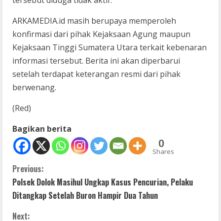
ARKAMEDIA.id masih berupaya memperoleh
konfirmasi dari pihak Kejaksaan Agung maupun
Kejaksaan Tinggi Sumatera Utara terkait kebenaran
informasi tersebut. Berita ini akan diperbarui
setelah terdapat keterangan resmi dari pihak
berwenang.
(Red)
Bagikan berita
0
Shares
C
Previous:
Polsek Dolok Masihul Ungkap Kasus Pencurian, Pelaku
o
Ditangkap Setelah Buron Hampir Dua Tahun
n
Next: