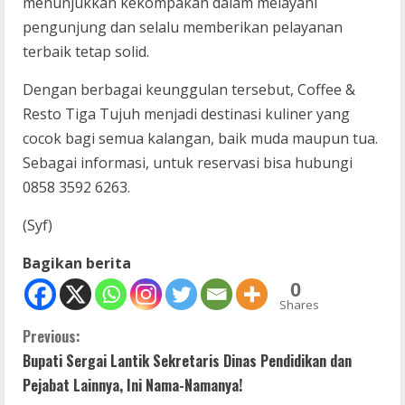
menunjukkan kekompakan dalam melayani
pengunjung dan selalu memberikan pelayanan
terbaik tetap solid.
Dengan berbagai keunggulan tersebut, Coffee &
Resto Tiga Tujuh menjadi destinasi kuliner yang
cocok bagi semua kalangan, baik muda maupun tua.
Sebagai informasi, untuk reservasi bisa hubungi
0858 3592 6263.
(Syf)
Bagikan berita
0
Shares
C
Previous:
Bupati Sergai Lantik Sekretaris Dinas Pendidikan dan
o
Pejabat Lainnya, Ini Nama-Namanya!