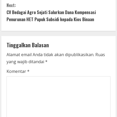
n
Next:
t
CV Bedagai Agro Sejati Salurkan Dana Kompensasi
Penurunan HET Pupuk Subsidi kepada Kios Binaan
i
n
Tinggalkan Balasan
u
Alamat email Anda tidak akan dipublikasikan.
Ruas
e
yang wajib ditandai
*
R
Komentar
*
e
a
d
i