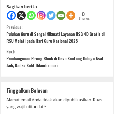
Bagikan berita
0
Shares
C
Previous:
Puluhan Guru di Sergai Nikmati Layanan USG 4D Gratis di
o
RSU Melati pada Hari Guru Nasional 2025
n
Next:
t
Pembangunan Paving Block di Desa Sentang Diduga Asal
Jadi, Kades Sulit Dikonfirmasi
i
n
Tinggalkan Balasan
u
Alamat email Anda tidak akan dipublikasikan.
Ruas
e
yang wajib ditandai
*