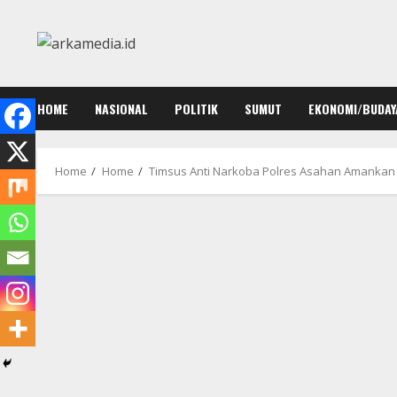
Skip
to
content
HOME
NASIONAL
POLITIK
SUMUT
EKONOMI/BUDAY
Home
Home
Timsus Anti Narkoba Polres Asahan Amankan 