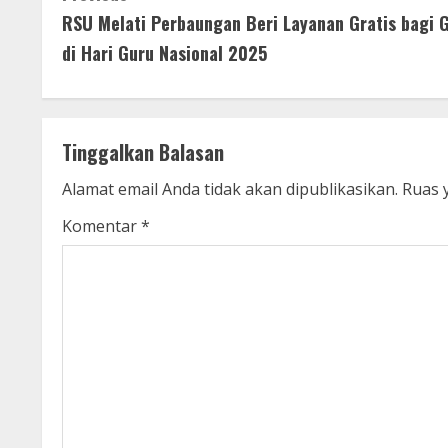
RSU Melati Perbaungan Beri Layanan Gratis bagi 
o
di Hari Guru Nasional 2025
n
t
Tinggalkan Balasan
i
Alamat email Anda tidak akan dipublikasikan.
Ruas 
n
Komentar
*
u
e
R
e
a