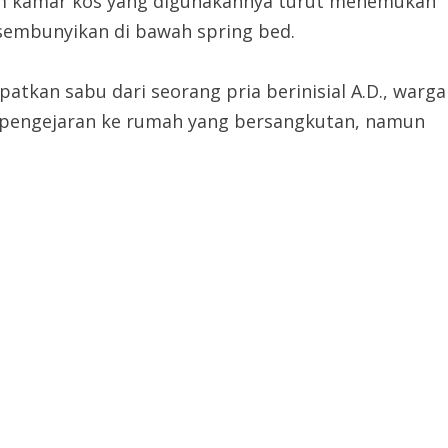
lam kamar kos yang digunakannya turut menemukan
isembunyikan di bawah spring bed.
tkan sabu dari seorang pria berinisial A.D., warga
n pengejaran ke rumah yang bersangkutan, namun