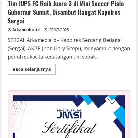
Tim JUPS FC Raih Juara 3 di Mini Soccer Piala
Gubernur Sumut, Disambut Hangat Kapolres
Sergai
Arkamedia .id
07/07/2025
SERGAI, Arkamedia.id– Kapolres Serdang Bedagai
(Sergai), AKBP Jhon Hary Sitepu, menyambut dengan
penuh sukacita kedatangan tim sepak...
Read
Baca selanjutnya
more
about
Tim
JUPS
FC
Raih
Juara
3
di
Mini
Soccer
Piala
Gubernur
Sumut,
Disambut
Hangat