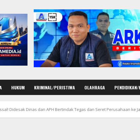
A
HUKUM
KRIMINAL/PERISTIWA
OLAHRAGA
PENDIDIKAN/
ssal! Didesak Dinas dan APH Bertindak Tegas dan Seret Perusahaan ke J