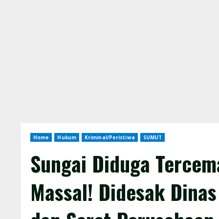
Home
Hukum
Kriminal/Peristiwa
SUMUT
Sungai Diduga Tercema
Massal! Didesak Dina