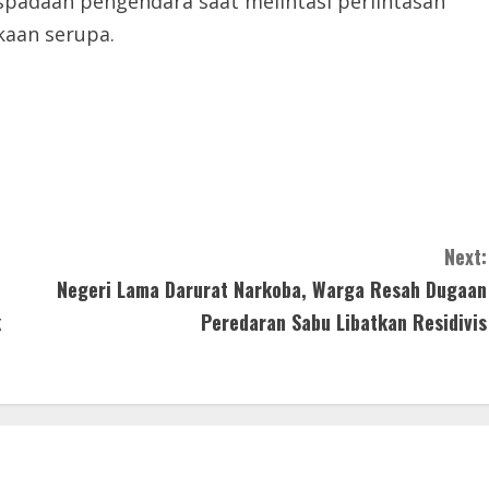
adaan pengendara saat melintasi perlintasan
kaan serupa.
Next:
Negeri Lama Darurat Narkoba, Warga Resah Dugaan
k
Peredaran Sabu Libatkan Residivis