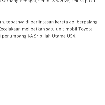
 Serdang Bedagai, Senin (2/3/2026) sekira pukul
uh, tepatnya di perlintasan kereta api berpalang
 Kecelakaan melibatkan satu unit mobil Toyota
pi penumpang KA Sribillah Utama U54.