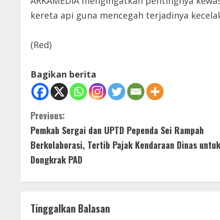
ARKAMEDIA mengingatkan pentingnya kewasp
kereta api guna mencegah terjadinya kecela
(Red)
Bagikan berita
C
Previous:
Pemkab Sergai dan UPTD Pependa Sei Rampah
o
Berkolaborasi, Tertib Pajak Kendaraan Dinas untu
n
Dongkrak PAD
t
i
Tinggalkan Balasan