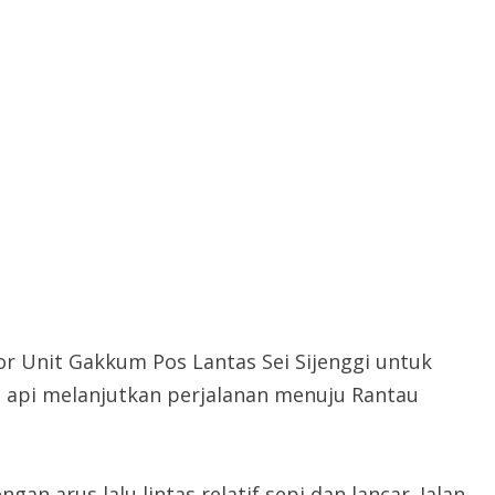
or Unit Gakkum Pos Lantas Sei Sijenggi untuk
a api melanjutkan perjalanan menuju Rantau
an arus lalu lintas relatif sepi dan lancar. Jalan