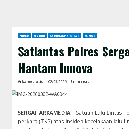
Home
Hukum
Kriminal/Peristiwa
SUMUT
Satlantas Polres Serg
Hantam Innova
Arkamedia .id
02/03/2026
2 min read
SERGAI, ARKAMEDIA –
Satuan Lalu Lintas P
perkara (TKP) atas insiden kecelakaan lalu 