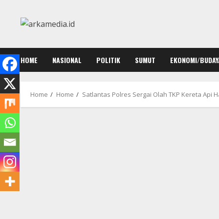
Skip
to
content
HOME
NASIONAL
POLITIK
SUMUT
EKONOMI/BUDAY
Home
Home
Satlantas Polres Sergai Olah TKP Kereta Api 