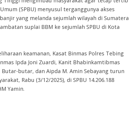
ng Tinggi mengimbau masyarakat agar tetap tertib
ar Umum (SPBU) menyusul terganggunya akses
 banjir yang melanda sejumlah wilayah di Sumatera
lambatan suplai BBM ke sejumlah SPBU di Kota
eliharaan keamanan, Kasat Binmas Polres Tebing
nmas Ipda Joni Zuardi, Kanit Bhabinkamtibmas
L. Butar-butar, dan Aipda M. Amin Sebayang turun
akat, Rabu (3/12/2025), di SPBU 14.206.188
HM Yamin.