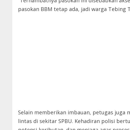
“Terhambatnya pasokan ini disebabkan akse
pasokan BBM tetap ada, jadi warga Tebing T
Selain memberikan imbauan, petugas juga 
lintas di sekitar SPBU. Kehadiran polisi be
potensi keributan, dan menjaga agar proses