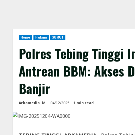
Home
Hukum
SUMUT
Polres Tebing Tinggi 
Antrean BBM: Akses D
Banjir
Arkamedia .id
04/12/2025
1 min read