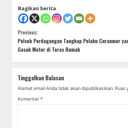
Bagikan berita
C
Previous:
Polsek Perdagangan Tangkap Pelaku Curanmor ya
o
Gasak Motor di Teras Rumah
n
t
Tinggalkan Balasan
i
Alamat email Anda tidak akan dipublikasikan.
Ruas 
n
Komentar
*
u
e