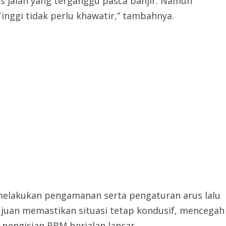
s jalan yang terganggu pasca banjir. Namun
inggi tidak perlu khawatir,” tambahnya.
melakukan pengamanan serta pengaturan arus lalu
rtujuan memastikan situasi tetap kondusif, mencegah
 pengisian BBM berjalan lancar.