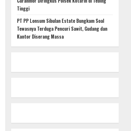
Curanmor Diringkus Polsek Kotarih di Tebing
Tinggi
PT PP Lonsum Sibulan Estate Bungkam Soal
Tewasnya Terduga Pencuri Sawit, Gudang dan
Kantor Diserang Massa