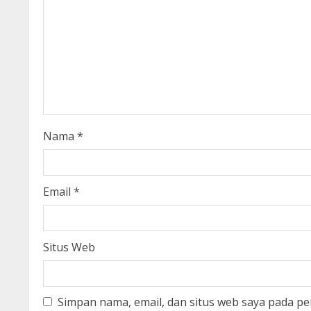
R
e
a
d
i
Nama
*
n
g
Email
*
Situs Web
Simpan nama, email, dan situs web saya pada pe