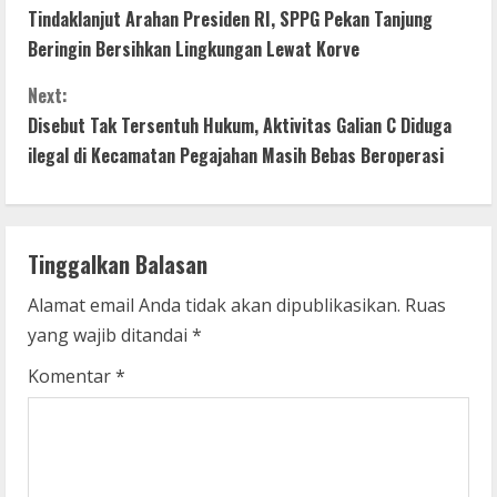
Tindaklanjut Arahan Presiden RI, SPPG Pekan Tanjung
o
Beringin Bersihkan Lingkungan Lewat Korve
n
Next:
t
Disebut Tak Tersentuh Hukum, Aktivitas Galian C Diduga
ilegal di Kecamatan Pegajahan Masih Bebas Beroperasi
i
n
Tinggalkan Balasan
u
Alamat email Anda tidak akan dipublikasikan.
Ruas
e
yang wajib ditandai
*
R
Komentar
*
e
a