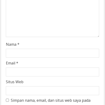
d
i
n
g
Nama
*
Email
*
Situs Web
Simpan nama, email, dan situs web saya pada