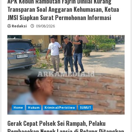
APK Kebun Rambutan Fajrin Dinilai Kurang
Transparan Soal Anggaran Kehumasan, Ketua
JMSI Siapkan Surat Permohonan Informasi
Redaksi
09/08/2026
Home
Hukum
Kriminal/Peristiwa
SUMUT
Gerak Cepat Polsek Sei Rampah, Pelaku
Pembacokan Nenek Lansia di Betung Ditangkap