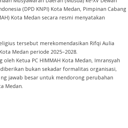
naan Musyawarah Daerah (Musda) ke-XV Dewan
ndonesia (DPD KNPI) Kota Medan, Pimpinan Cabang
MAH) Kota Medan secara resmi menyatakan
eligius tersebut merekomendasikan Rifqi Aulia
 Kota Medan periode 2025–2028.
g oleh Ketua PC HIMMAH Kota Medan, Imransyah
iberikan bukan sekadar formalitas organisasi,
ung jawab besar untuk mendorong perubahan
ta Medan.