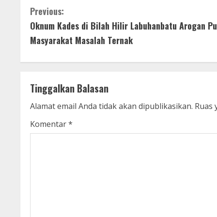
C
Previous:
Oknum Kades di Bilah Hilir Labuhanbatu Arogan Pu
o
Masyarakat Masalah Ternak
n
t
Tinggalkan Balasan
i
Alamat email Anda tidak akan dipublikasikan.
Ruas 
n
Komentar
*
u
e
R
e
a