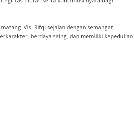
egritas moral, serta kontribusi nyata bagi
 matang. Visi Rifqi sejalan dengan semangat
arakter, berdaya saing, dan memiliki kepedulian