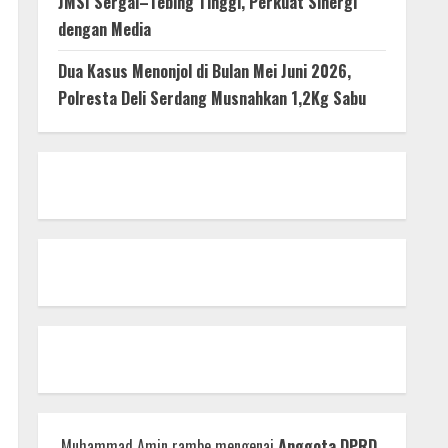
JMSI Sergai–Tebing Tinggi, Perkuat Sinergi
dengan Media
Dua Kasus Menonjol di Bulan Mei Juni 2026,
Polresta Deli Serdang Musnahkan 1,2Kg Sabu
Muhammad Amin rambe
mengenai
Anggota DPRD