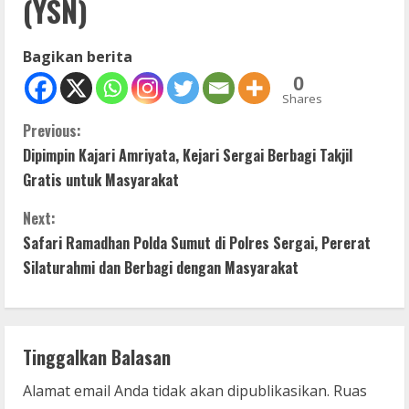
(YSN)
Bagikan berita
0
Shares
C
Previous:
Dipimpin Kajari Amriyata, Kejari Sergai Berbagi Takjil
o
Gratis untuk Masyarakat
n
Next:
t
Safari Ramadhan Polda Sumut di Polres Sergai, Pererat
Silaturahmi dan Berbagi dengan Masyarakat
i
n
Tinggalkan Balasan
u
Alamat email Anda tidak akan dipublikasikan.
Ruas
e