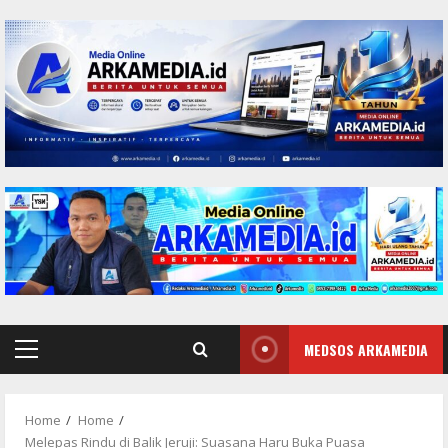
Skip
to
content
MEDSOS ARKAMEDIA
Primary
Menu
Home
Home
Melepas Rindu di Balik Jeruji: Suasana Haru Buka Puasa