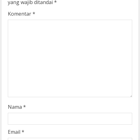
yang wajib ditandai
*
R
Komentar
*
e
a
d
i
n
g
Nama
*
Email
*