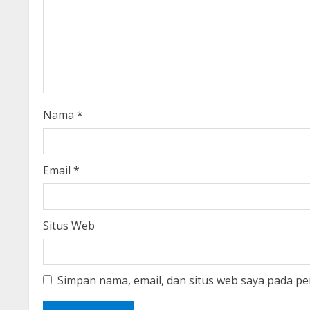
e
a
d
i
Nama
*
n
g
Email
*
Situs Web
Simpan nama, email, dan situs web saya pada pe