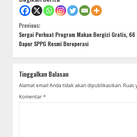
C
Previous:
Sergai Perkuat Program Makan Bergizi Gratis, 66
o
Dapur SPPG Resmi Beroperasi
n
t
Tinggalkan Balasan
i
Alamat email Anda tidak akan dipublikasikan.
Ruas 
n
Komentar
*
u
e
R