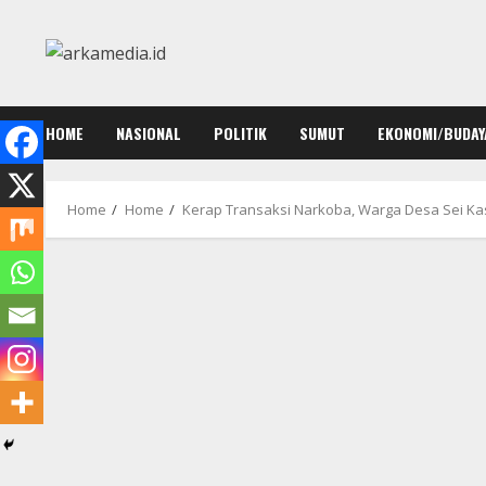
Skip
to
content
HOME
NASIONAL
POLITIK
SUMUT
EKONOMI/BUDAY
Home
Home
Kerap Transaksi Narkoba, Warga Desa Sei Kas