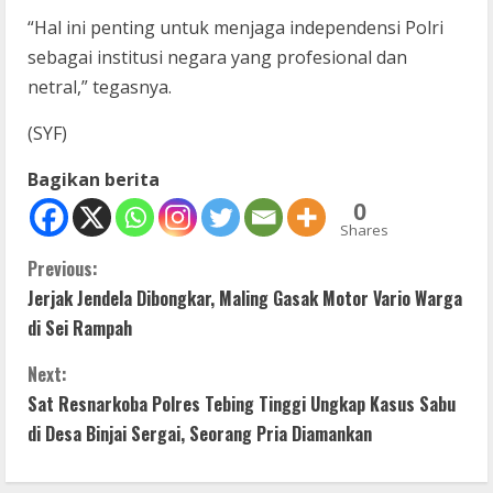
“Hal ini penting untuk menjaga independensi Polri
sebagai institusi negara yang profesional dan
netral,” tegasnya.
(SYF)
Bagikan berita
0
Shares
C
Previous:
Jerjak Jendela Dibongkar, Maling Gasak Motor Vario Warga
o
di Sei Rampah
n
Next:
t
Sat Resnarkoba Polres Tebing Tinggi Ungkap Kasus Sabu
di Desa Binjai Sergai, Seorang Pria Diamankan
i