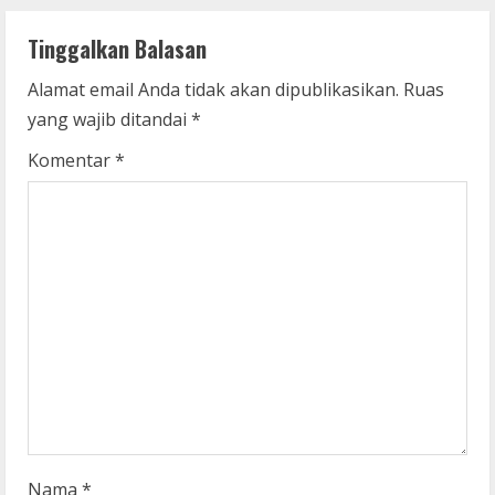
n
Tinggalkan Balasan
u
Alamat email Anda tidak akan dipublikasikan.
Ruas
e
yang wajib ditandai
*
R
Komentar
*
e
a
d
i
n
g
Nama
*