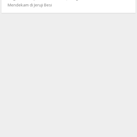
Mendekam di Jeruji Besi