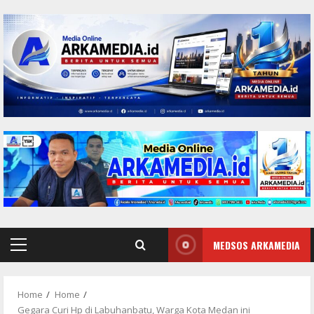
Skip
to
content
MEDSOS ARKAMEDIA
Primary
Menu
Home
Home
Gegara Curi Hp di Labuhanbatu, Warga Kota Medan ini