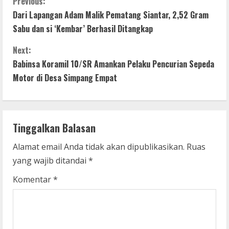
C
Previous:
Dari Lapangan Adam Malik Pematang Siantar, 2,52 Gram
o
Sabu dan si ‘Kembar’ Berhasil Ditangkap
n
Next:
t
Babinsa Koramil 10/SR Amankan Pelaku Pencurian Sepeda
Motor di Desa Simpang Empat
i
n
Tinggalkan Balasan
u
Alamat email Anda tidak akan dipublikasikan.
Ruas
e
yang wajib ditandai
*
R
Komentar
*
e
a