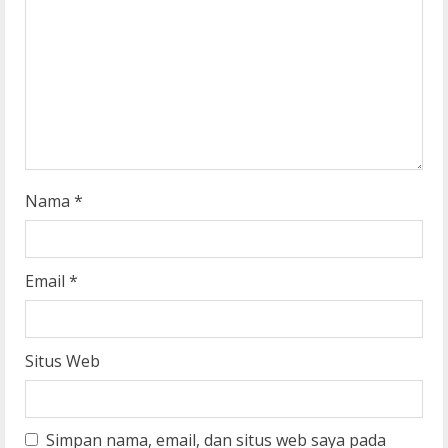
d
i
n
g
Nama
*
Email
*
Situs Web
Simpan nama, email, dan situs web saya pada