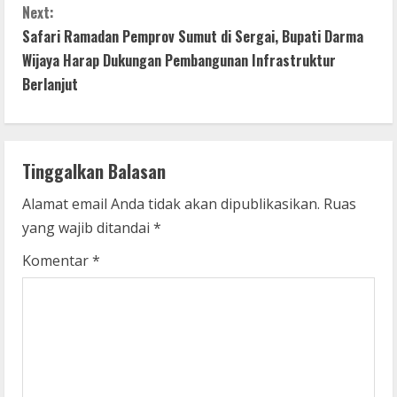
n
Next:
t
Safari Ramadan Pemprov Sumut di Sergai, Bupati Darma
Wijaya Harap Dukungan Pembangunan Infrastruktur
i
Berlanjut
n
u
Tinggalkan Balasan
e
Alamat email Anda tidak akan dipublikasikan.
Ruas
R
yang wajib ditandai
*
e
Komentar
*
a
d
i