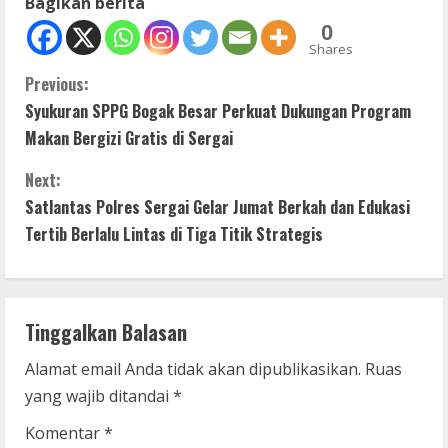
Bagikan berita
0
Shares
C
Previous:
Syukuran SPPG Bogak Besar Perkuat Dukungan Program
o
Makan Bergizi Gratis di Sergai
n
Next:
t
Satlantas Polres Sergai Gelar Jumat Berkah dan Edukasi
Tertib Berlalu Lintas di Tiga Titik Strategis
i
n
Tinggalkan Balasan
u
Alamat email Anda tidak akan dipublikasikan.
Ruas
e
yang wajib ditandai
*
R
Komentar
*