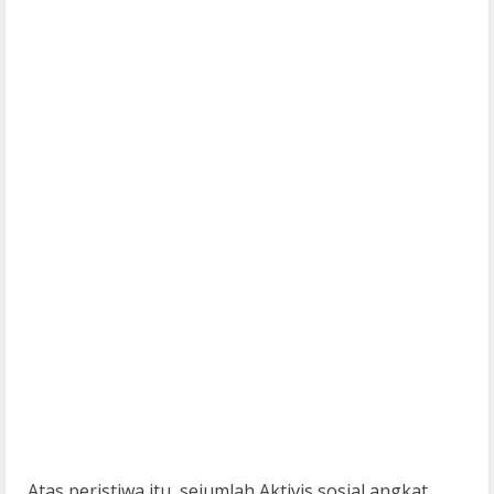
Atas peristiwa itu, sejumlah Aktivis sosial angkat