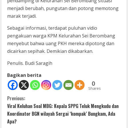
pendamping di Kelurahan Sei Berombang situasi
menjadi berubah, pungutan dan potong memotong
marak terjadi.
Sebagai informasi, terdapat puluhan vidio
pengakuan warga KPM Kelurahan Sei Berombang
menyebut bahwa uang PKH mereka dipotong dan
dicairkan sepihak. Demikian dikabarkan.
Penulis. Budi Saragih
Bagikan berita
0
Shares
C
Previous:
Viral Keluhan Soal MBG: Kepala SPPG Teluk Mengkudu dan
o
Koordinator BGN wilayah Sergai ‘kompak’ Bungkam, Ada
n
Apa?