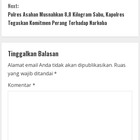
t
Next:
Polres Asahan Musnahkan 8,8 Kilogram Sabu, Kapolres
i
Tegaskan Komitmen Perang Terhadap Narkoba
n
u
Tinggalkan Balasan
e
Alamat email Anda tidak akan dipublikasikan.
Ruas
R
yang wajib ditandai
*
e
Komentar
*
a
d
i