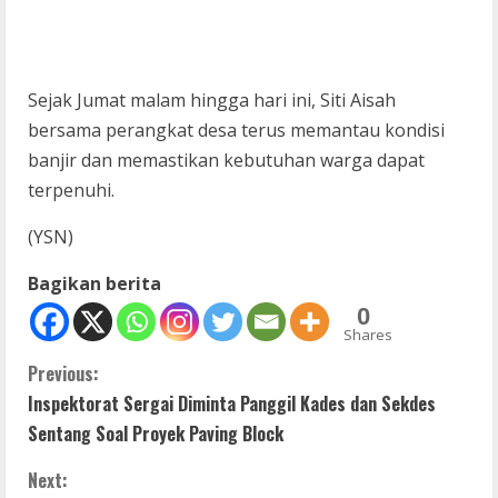
Sejak Jumat malam hingga hari ini, Siti Aisah
bersama perangkat desa terus memantau kondisi
banjir dan memastikan kebutuhan warga dapat
terpenuhi.
(YSN)
Bagikan berita
0
Shares
C
Previous:
Inspektorat Sergai Diminta Panggil Kades dan Sekdes
o
Sentang Soal Proyek Paving Block
n
Next: