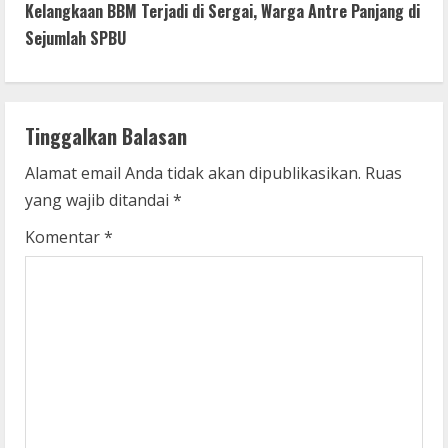
t
Kelangkaan BBM Terjadi di Sergai, Warga Antre Panjang di
Sejumlah SPBU
i
n
Tinggalkan Balasan
u
Alamat email Anda tidak akan dipublikasikan.
Ruas
e
yang wajib ditandai
*
R
Komentar
*
e
a
d
i
n