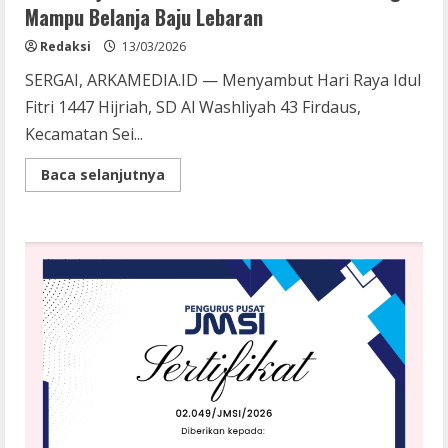
Mampu Belanja Baju Lebaran
Redaksi
13/03/2026
SERGAI, ARKAMEDIA.ID — Menyambut Hari Raya Idul
Fitri 1447 Hijriah, SD Al Washliyah 43 Firdaus,
Kecamatan Sei...
Read
Baca selanjutnya
more
about
SD
Al
Washliyah
43
Firdaus
Dipimpin
Mulkan
Kelana
Ajak
53
Siswa
Yatim
Piatu
dan
Kurang
Mampu
Belanja