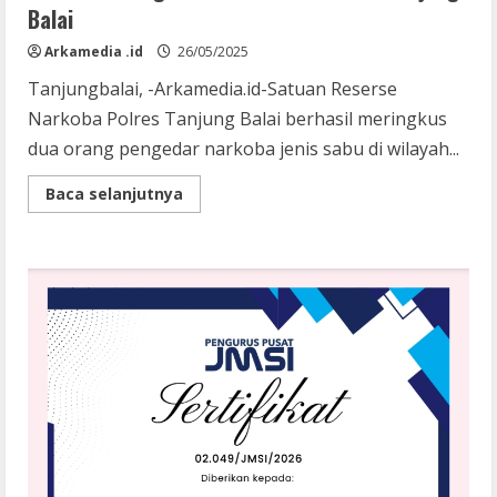
Balai
Arkamedia .id
26/05/2025
Tanjungbalai, -Arkamedia.id-Satuan Reserse
Narkoba Polres Tanjung Balai berhasil meringkus
dua orang pengedar narkoba jenis sabu di wilayah...
Read
Baca selanjutnya
more
about
Respon
Dumas
Melalui
Facebook,
Dua
Pengedar
Narkoba
Diringkus
Sat
Narkoba
Polres
Tanjung
Balai