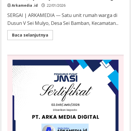
Arkamedia .id
22/01/2026
SERGAI | ARKAMEDIA — Satu unit rumah warga di
Dusun V Sei Mulyo, Desa Sei Bamban, Kecamatan...
Read
Baca selanjutnya
more
about
Kebakaran
Hanguskan
Rumah
Warga
di
Sei
Bamban,
Api
Menyambar
Bensin
dan
Tabung
Gas