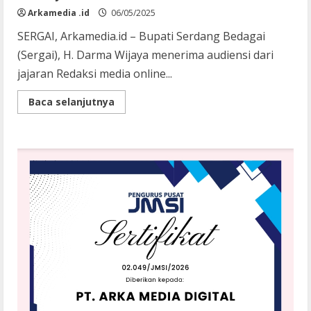
Arkamedia .id
06/05/2025
SERGAI, Arkamedia.id – Bupati Serdang Bedagai
(Sergai), H. Darma Wijaya menerima audiensi dari
jajaran Redaksi media online...
Read
Baca selanjutnya
more
about
Terima
Audiensi,
Bupati
Sergai
Apresiasi
Hadirnya
Media
Online
Arkamedia.id