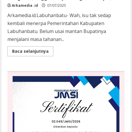
Arkamedia .id
07/07/2025
Arkamedia.id.Labuhanbatu- Wah, isu tak sedap
kembali menerpa Pemerintahan Kabupaten
Labuhanbatu. Belum usai mantan Bupatinya
menjalani masa tahanan...
Read
Baca selanjutnya
more
about
Proyek
PUPR
Labuhanbatu
TA
2024
Ditemukan
Mangkrak,
Anggarannya
Diduga
Dikorupsi,
?